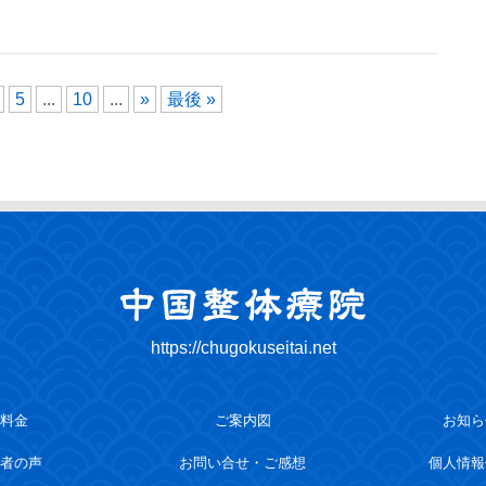
5
...
10
...
»
最後 »
https://chugokuseitai.net
料金
ご案内図
お知ら
者の声
お問い合せ・ご感想
個人情報